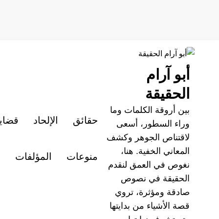
لتجاوز
لى
لمحتوى
أبو آرام
الحقيقة
بين أروقة الكلمات وما
حقائق
الإلحاد
قضايا
وراء السطور، أسعى
لاقتناص الجوهر وكشف
المعاني الخفية. هنا،
منوعات
المؤلفات
م
نغوص في العمق لنقدم
الحقيقة في نصوص
صادقة ومؤثرة، تروي
قصة الأشياء من بدايتها
وتستشرف نهايتها.