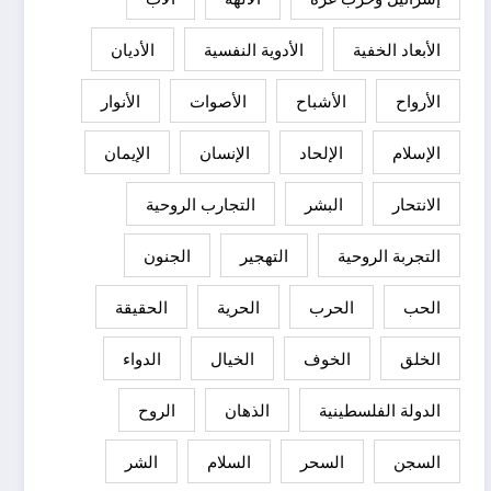
الأبعاد الخفية
الأدوية النفسية
الأديان
الأرواح
الأشباح
الأصوات
الأنوار
الإسلام
الإلحاد
الإنسان
الإيمان
الانتحار
البشر
التجارب الروحية
التجربة الروحية
التهجير
الجنون
الحب
الحرب
الحرية
الحقيقة
الخلق
الخوف
الخيال
الدواء
الدولة الفلسطينية
الذهان
الروح
السجن
السحر
السلام
الشر