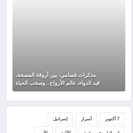
الدواء،
عالم
الأرواح.
وصخب
الحياة
مذكرات فصامي: بين أروقة المصحة،
قيد الدواء، عالم الأرواح.. وصخب الحياة
7 أكتوبر
أسرار
إسرائيل
إسرائيل وحرب غزة
الآلهة
الأب