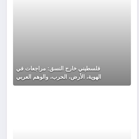
الهوية،
الأرض،
الحرب،
والوهم
العربي
فلسطيني خارج النسق: مراجعات في
الهوية، الأرض، الحرب، والوهم العربي
مذكرا
فصامي
بين
أروقة
المصحة
قيد