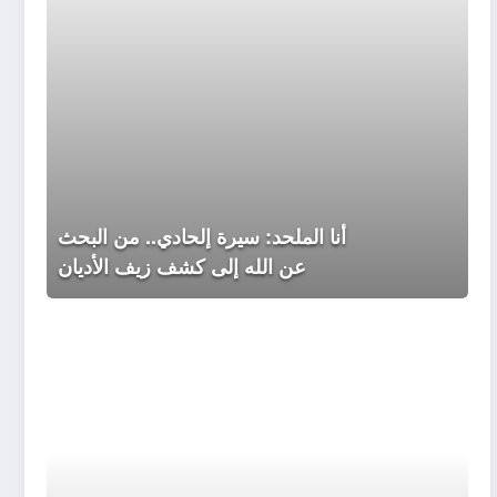
إلى
كشف
زيف
الأديان
أنا الملحد: سيرة إلحادي.. من البحث
عن الله إلى كشف زيف الأديان
روح
تريد
البقاء