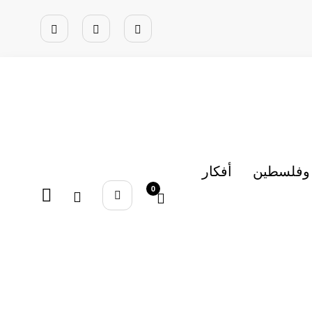
 وفلسطين
أفكار
0