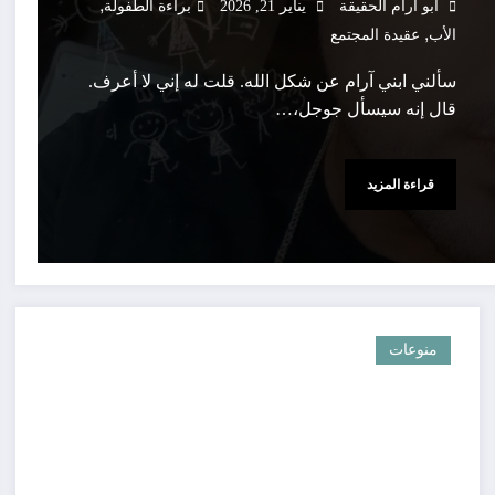
,
أبو آرام الحقيقة
يناير 21, 2026
براءة الطفولة
,
الأب
عقيدة المجتمع
سألني ابني آرام عن شكل الله. قلت له إني لا أعرف.
قال إنه سيسأل جوجل،…
قراءة المزيد
منوعات