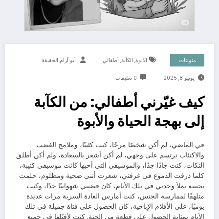
,
,
منوعات
الأبوة
الكآبة
أطفالي
أبو آرام الحقيقة
يونيو 8, 2025
0 تعليقات
كيف غيّرني أطفالي: من الكآبة
إلى بهجة الحياة والأبوة
في الماضي، لم أكن شخصًا مرحًا، كنت كئيبًا، وملامح الغضب
والاكتئاب ترتسم على وجهي، لم أكن أشعر بالسعادة، ولم أكن أطلق
النكات، كنت جادًا جدًا، والموسيقى التي أحبها كانت موسيقى كئيبة،
كلما ذرفت الدموع في غرفتي، شعرت أنني ضحية ومظلوم، حلمت
بحبيبة تملأ وحدتي في تلك الأيام، كان قضيبي شهوانيًا جدًا، وكنت
متلهفًا لممارسة الجنس، كنت أمارس العادة السرية مرات عديدة
يوميًا، على الأفلام الإباحية، كان الحصول على فتاة جميلة في تلك
الأيام بمثابة الحصول على قطعة من الجنة. كنت لأقبّلها في جميع