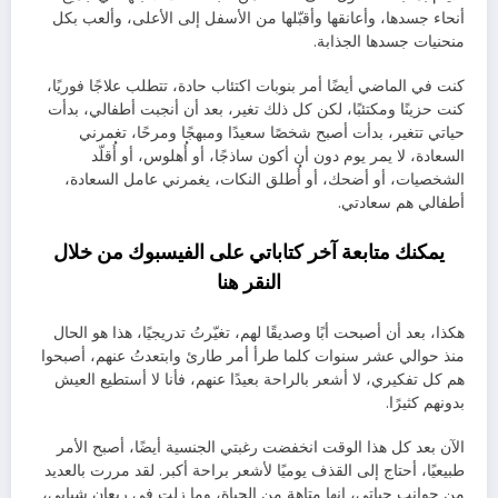
أنحاء جسدها، وأعانقها وأقبّلها من الأسفل إلى الأعلى، وألعب بكل
منحنيات جسدها الجذابة.
كنت في الماضي أيضًا أمر بنوبات اكتئاب حادة، تتطلب علاجًا فوريًا،
كنت حزينًا ومكتئبًا، لكن كل ذلك تغير، بعد أن أنجبت أطفالي، بدأت
حياتي تتغير، بدأت أصبح شخصًا سعيدًا ومبهجًا ومرحًا، تغمرني
السعادة، لا يمر يوم دون أن أكون ساذجًا، أو أُهلوس، أو أُقلّد
الشخصيات، أو أضحك، أو أُطلق النكات، يغمرني عامل السعادة،
أطفالي هم سعادتي.
يمكنك متابعة آخر كتاباتي على الفيسبوك من خلال
النقر
هنا
هكذا، بعد أن أصبحت أبًا وصديقًا لهم، تغيّرتُ تدريجيًا، هذا هو الحال
منذ حوالي عشر سنوات كلما طرأ أمر طارئ وابتعدتُ عنهم، أصبحوا
هم كل تفكيري، لا أشعر بالراحة بعيدًا عنهم، فأنا لا أستطيع العيش
بدونهم كثيرًا.
الآن بعد كل هذا الوقت انخفضت رغبتي الجنسية أيضًا، أصبح الأمر
طبيعيًا، أحتاج إلى القذف يوميًا لأشعر براحة أكبر. لقد مررت بالعديد
من جوانب حياتي، إنها متاهة من الحياة، وما زلت في ريعان شبابي،