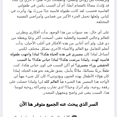
قد وُلدتُ مصابًا بالفصام أيضًا، أم أن السبب يكمن في طفولتي
القاسية فحسب. لقد كانت طفولة قاسية جدًا مررتُ بها، وأثرت في
كياني. ولعلها تحمل الجزء الأكبر من فصامي وأمراضي النفسية
المختلفة.
على أي حال، بعد سنوات من هذا الوضع، بدأت أفكاري ونظرتي
للعالم وحالتي النفسية والعقلية تتغير، أصبحت أكثر وعيًا ويقظة من
ذي قبل، ولم أعد أعاني من هذه الأفكار في أغلب الأحيان، بدأت
أتعلم التعامل مع العالم والأشياء الأخرى بشكل مختلف. لكنني
أتساءل لماذا كان
مصيري في هذه الحياة هكذا؟ لماذا واجهت طفولة
قاسية كهذه
، و
لماذا مرضت هكذا؟ لماذا حياتي هكذا؟ ما السبب
الحقيقي وراء مصيري؟
لم أكن السبب في كون حياتي هكذا، كنت
طفلًا بريئًا مسالمًا، ملاكًا يتأمل، يشق طريقه نحو هذه الحياة، لماذا
كان هؤلاء الأطفال بهذه الجنون ويؤذونني؟! كان كل شيء مهيأً لي
لأواجه هذا المصير. هذا الشيء هيأ
العالم كله
لي! ولماذا حصلت على
رفقة روحية، ولم أترك وحيدًا؟ لدي تجارب وشراكة روحية ليومنا
هذا، السبب يبقى غير واضح ومجهول المصدر.
السر الذي يبحث عنه الجميع متوفر هنا الآن