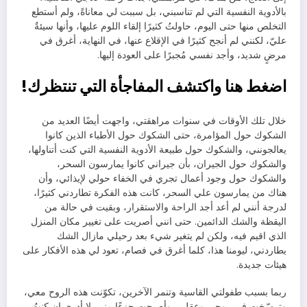
بالأدوية النفسية التي لم تناسبني، بل سببت لي معاناةً، ولم أستطع
التخلص منها حتى اليوم، حاولتُ كثيرًا إلقاء اللوم عليها، وأنها سيئةٌ
عليّ، لكنني لم أنجح كثيرًا في الإقلاع عنها، في النهاية، أغرق في
مرضٍ شديد، وأجد نفسي مُجبرًا على العودة إليها.
اضغط هنا واكتشف المفاجأة التي تنتظرك!
خلال تلك الأوقات في سنوات مراهقتي، واجهت أيضًا العديد من
الشكوك حول المؤامرة، حتى الشكوك حول الأطباء الذين كانوا
يعالجونني، والشكوك حول طبيعة الأدوية النفسية التي كنت أتناولها،
والشكوك حول الجيران، بأن جيراني كانوا يمارسون السحر،
والشكوك حول وجود أعمال تجري في الخفاء حولي لإيذائي، وأن
هناك من يمارسون علي السحر، كانت هذه الفكرة تطاردني كثيرًا،
لدرجة أنني لم أعد أجد الراحة والاستقرار، وبقيت في حالة من
اليقظة والشك الدائمين. حتى انني أصريت على تغيير مكان المنزل
الذي اقيم فيه، ولكن لم يتغير شيء بعد رحيلي مازال الشك
يطاردني، ليومنا هذا، كلما أغرق في فصام، تعود لي هذه الأفكار على
هيئات جديدة.
ربما بسبب طفولتي القاسية وتنمر الآخرين، تكوّنت هذه الروح معي،
وترسّخت في روحي وعقلي، وأصبحت جزءًا مني. لا أدري إن كنتُ