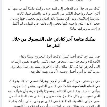
كنتُ
متردد جدًا في الذهاب إلى المدرسة، وكنتُ دائمًا أتهرب منها، لم
أكن أحبها، وواجهتُ الكثير من التنمر والألم والظلم فيها، كانت
مدرسةً إسلامية، ولم أكن مهتمةً بالدراسة، ولم يعجبني فيها شيء،
حجم الأذى الذي واجهته فيها دفعني إلى ذلك، في النهاية، لم أُكمل
دراستي، وتركتها نهائيًا.
يمكنك متابعة آخر كتاباتي على الفيسبوك من خلال
النقر
هنا
في الشارع، كنت أحبه كثيرًا، وكنت أتوق للخروج يوميًا ولقاء
الأصدقاء والتعرف على أشخاص جدد، لكنني واجهت نفس الإساءة
التي أتعرض لها في كل مكان، كان الآخرون يتنمرون عليّ ويغارون
مني، كما لو أنني أحمل وصمة لأُعامل بهذه الطريقة.
في مراهقتي،
هربتُ من العالم أجمع، وعزلتُ نفسي تمامًا، وغرقتُ
في فصام الشخصية
، عشتُ في عالمي الخاص، وشعرتُ بالحزن،
وبأنني ضحية، ورغبةً في الانتقام، وشعورًا بالمؤامرة، وأن شيئًا ما هو
الذي تسبب لي بكل هذا. مرّ وقت طويل وأنا على هذه الحالة، أحمل
معي
حياتي القاسية، المتغلغلة في عقلي وروحي
، حتى بدأتُ بحاجة
إلى العلاج، من هناك، في مراهقتي، بدأت رحلة علاجي القاسية،