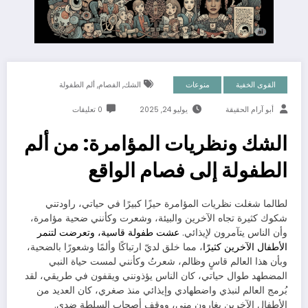
,
,
القوى الخفية
منوعات
الشك
الفصام
ألم الطفولة
أبو آرام الحقيقة
يوليو 24, 2025
0 تعليقات
الشك ونظريات المؤامرة: من ألم
الطفولة إلى فصام الواقع
لطالما شغلت نظريات المؤامرة حيزًا كبيرًا في حياتي، راودتني
شكوك كثيرة تجاه الآخرين والبيئة، وشعرت وكأنني ضحية مؤامرة،
وأن الناس يتآمرون لإيذائي.
عشت طفولة قاسية، وتعرضت لتنمر
الأطفال الآخرين كثيرًا
، مما خلق لديّ ارتباكًا وألمًا وشعورًا بالضحية،
وبأن هذا العالم قاسٍ وظالم، شعرتُ وكأنني لمست حياة النبي
المضطهد طوال حياتي، كان الناس يؤذونني ويقفون في طريقي، لقد
بُرمج العالم لنبذي واضطهادي وإيذائي منذ صغري، كان العديد من
الأطفال الآخرين يغارون مني، ووقف أصحاب السلطة ضدي.