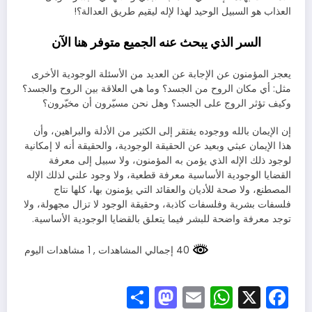
العذاب هو السبيل الوحيد لهذا لإله ليقيم طريق العدالة؟!
السر الذي يبحث عنه الجميع متوفر هنا الآن
يعجز المؤمنون عن الإجابة عن العديد من الأسئلة الوجودية الأخرى
مثل: أي مكان الروح من الجسد؟ وما هي العلاقة بين الروح والجسد؟
وكيف تؤثر الروج على الجسد؟ وهل نحن مسيّرون أن مخيّرون؟
إن الإيمان بالله ووجوده يفتقر إلى الكثير من الأدلة والبراهين، وأن
هذا الإيمان عبثي وبعيد عن الحقيقة الوجودية، والحقيقة أنه لا إمكانية
لوجود ذلك الإله الذي يؤمن به المؤمنون، ولا سبيل إلى معرفة
القضايا الوجودية الأساسية معرفة قطعية، ولا وجود علني لذلك الإله
المصطنع، ولا صحة للأديان والعقائد التي يؤمنون بها، كلها نتاج
فلسفات بشرية وفلسفات كاذبة، وحقيقة الوجود لا تزال مجهولة، ولا
توجد معرفة واضحة للبشر فيما يتعلق بالقضايا الوجودية الأساسية.
40 إجمالي المشاهدات
, 1 مشاهدات اليوم
Mastodon
Share
WhatsApp
Email
Facebook
X