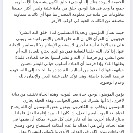
الحقيقة لا يوجد هناك إله أو شيء خلق الكون يشبه هذا الإله، لربما
جميع ما وجد في هذا الوجود خلق من مادة عبثية وليس أكثر. جميعنا
مخلوقات من مادة غير معلومة المصدر بما فيها أي كائنات سماوية
مختلفة عن الكائنات الحية في كوكب الأرض.
حينما تسأل المؤمنون وتحديدًا المسلمين لماذا خلق الله البشر؟
فيجيبون أن القرآن قال إن الله خلق
الجن
و
الإنس
لعبادته، وينبني
على هذه الإجابة أسئلة أخرى لا يستطيع الإسلام ولا المسلمين الإجابة
عنها، إذا كان الله خلقنا للعبادة فمن هو الذي يحتاج للعبادة الله أم
نحن البشر، ولو فرضنا أن الله والبشر ليسوا بحاجة للعبادة، فلماذا
يطلبها الله؟ وإذا فرضنا أن العبادة أسلوب حياتي للبشر تحسن
حياتهم، فهناك العديد من أساليب العبادة دونما الحاجة إلى الله، فهذه
فرضية العبادة خاطئة، وهي تؤكد على عبثية الدين والإيمان بالله
وعدم الوضوح.
يؤمن المؤمنون بوجود حياة بعد الموت، وهذه الحياة تختلف من ديانة
لأخرى، إلا أنها تشترك في بعض الجوانب، وهذه الحياة يجازى
المؤمنون ويعاقب بها الكافرون، ويقول بعض المؤمنون أن الله يحتاج
لحياة بعد الموت ليقيم العدل، إذا كان الله يريد إقامة العدل فلماذا
يحتاج لحياة أخرى، بما أنه قادر علي كل شيء، يمكنه أن يقيمها في
هذه الحياة، وأين هي العدالة ما عدم أمكانية استيضاح وجود وصدق
الادعاءات بهذه الإله، في العذاب الأبدي واللانهائي للبشر؟! وهل