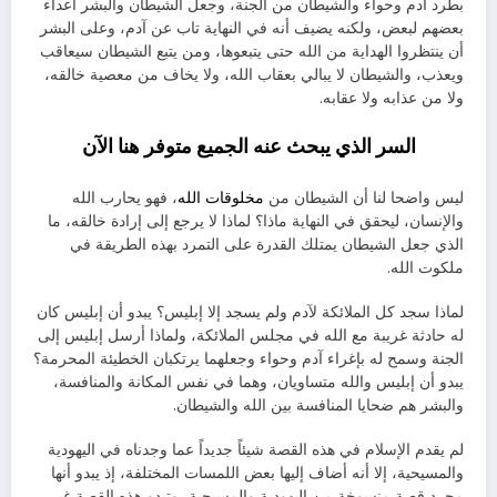
بطرد آدم وحواء والشيطان من الجنة، وجعل الشيطان والبشر أعداء
بعضهم لبعض، ولكنه يضيف أنه في النهاية تاب عن آدم، وعلى البشر
أن ينتظروا الهداية من الله حتى يتبعوها، ومن يتبع الشيطان سيعاقب
ويعذب، والشيطان لا يبالي بعقاب الله، ولا يخاف من معصية خالقه،
ولا من عذابه ولا عقابه.
السر الذي يبحث عنه الجميع متوفر هنا الآن
ليس واضحا لنا أن الشيطان من
مخلوقات الله
، فهو يحارب الله
والإنسان، ليحقق في النهاية ماذا؟ لماذا لا يرجع إلى إرادة خالقه، ما
الذي جعل الشيطان يمتلك القدرة على التمرد بهذه الطريقة في
ملكوت الله.
لماذا سجد كل الملائكة لآدم ولم يسجد إلا إبليس؟ يبدو أن إبليس كان
له حادثة غريبة مع الله في مجلس الملائكة، ولماذا أرسل إبليس إلى
الجنة وسمح له بإغراء آدم وحواء وجعلهما يرتكبان الخطيئة المحرمة؟
يبدو أن إبليس والله متساويان، وهما في نفس المكانة والمنافسة،
والبشر هم ضحايا المنافسة بين الله والشيطان.
لم يقدم الإسلام في هذه القصة شيئاً جديداً عما وجدناه في اليهودية
والمسيحية، إلا أنه أضاف إليها بعض اللمسات المختلفة، إذ يبدو أنها
مجرد قصة منسوخة من اليهودية والمسيحية، وتبدو هذه القصة غير