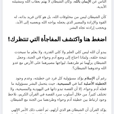
الناس عن
الإيمان بالله
، وكأن الشيطان لا يهتم بعقاب الله ومشيئته
الأبدية.
كأن الشيطان ليس من مخلوقات الله، بل هو كائن فريد بذاته، له
القوة والإرادة والمصير الذي يجعله يواجه الله ويعصيه إلى الأبد،
ويحجب إرادته تجاه البشر.
اضغط هنا واكتشف المفاجأة التي تنتظرك!
يبدو أن الله ليس كلي العلم ولا كلي القدرة، ولا يعلم ما سيحدث
نتيجة خلقه، ولماذا احتاج إلى وضع آدم وحواء في الجنة، وجعل
الشيطان يزلّهما ثم طردهما، ليواجها مصيرهما على الأرض مع عدو
الله وعدوهما الشيطان؟.
رغم أن
الإسلام
يؤكد مسؤولية كل فرد عن خطيئته، وعدم وجود
الخطيئة الأصلية
كما في
المسيحية
، حيث يتحمل البشر مسؤولية ما
فعله آدم وحواء، إلا أن القصة تبدو ذاتها في اليهودية والمسيحية، ولا
تختلف كثيراً. من خلال أسلوب سرد القصة في القرآن الكريم، نلاحظ
وجود ارتباط بين خطيئة آدم وحواء وطردهما من الجنة مع الشيطان.
يؤكد القرآن أن الشيطان هو الذي أزلهم، ثم أعقب ذلك الأمر الإلهي