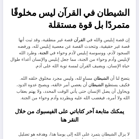
الشيطان في القرآن ليس مخلوقًا
متمردًا بل قوة مستقلة
إن قصة إبليس والله في
القرآن
قصة غير منطقية، وقد ثبت أنها
قصة غير حقيقية، وتتحدث القصة عن معصية إبليس لله، ورفضه
السجود لآدم، ووسوسة إبليس لآدم وحواء في
الجنة
، وطرد الله
لإبليس وآدم وحواء من الجنة، مما جعل إبليس والإنسان أعداء طوال
حياة الإنسان، ويضيف القرآن لمسة توبة الله على آدم.
يتضح لنا أن
الشيطان
مساوٍ لله، وليس مجرد مخلوق خلقه الله.
فكيف يستطيع
الشيطان
أن يعصي أمر خالقه، ويصبح عدوه الدود،
ويحاول أن يضل الإنسان حتى يأتي الوقت المحدد، ولا يهتم بعقاب
الله ولا أمره، فيغضب الله عليه ويطرده وآدم وحواء من الجنة.
يمكنك متابعة آخر كتاباتي على الفيسبوك من خلال
النقر
هنا
لا يزال الشيطان يتمرد على الله إلى يومنا هذا، وهدفه هو تضليل