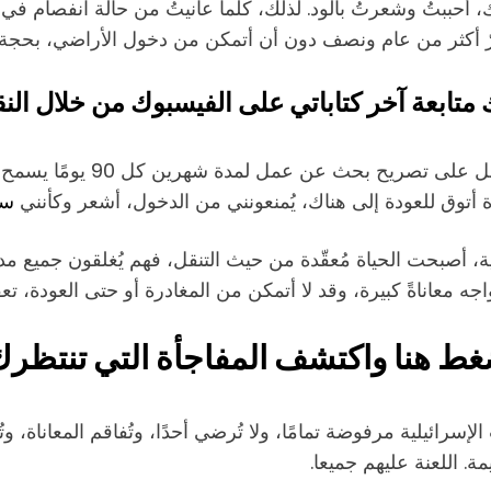
اك، أحببتُ وشعرتُ بالود. لذلك، كلما عانيتُ من حالة انفصام 
ة، مرّ أكثر من عام ونصف دون أن أتمكن من دخول الأراضي، ب
متابعة آخر كتاباتي على الفيسبوك من خلال الن
في السنوات الأخيرة، ووفقًا 
 أتوق للعودة إلى هناك، يُمنعونني من الدخول، أشعر وكأنني
سج
أصبحت الحياة مُعقّدة من حيث التنقل، فهم يُغلقون جميع مدا
 معاناةً كبيرة، وقد لا أتمكن من المغادرة أو حتى العودة، تعق
غط هنا واكتشف المفاجأة التي تنتظرك
سرائيلية مرفوضة تمامًا، ولا تُرضي أحدًا، وتُفاقم المعاناة، وت
مة. اللعنة عليهم جميعا.