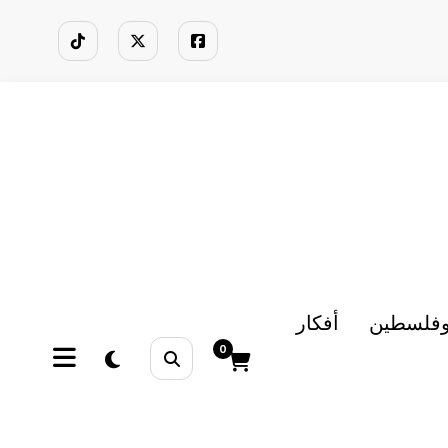
وفلسطين
أفكار
0