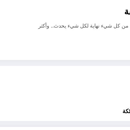
ة
ية من كل شيء نهاية لكل شيء يحدث.. وأكثر
كة