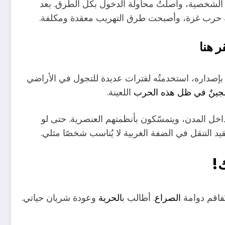
في الشخصية، واصلتُ محاولة الدخول بكل الطرق. بعد
حجة حرب غزة، وأصبحت طرق التهريب معقدة ومكلفة.
قر
هنا
لحالتي الاجتماعية، كنتُ أحصل على تصريح بحث عن عمل لمدة شهرين كل 90 يومًا يسمح بإصداره، استخدمتُه لفترات عديدة للتجول في الأراضي
ينٌ في ظل هذه الحرب
اللعينة.
خل المدن، ويتمسّكون بأنظمتهم العنصرية. حتى لو
يد التنقل في الضفة الغربية لا يُناسب شخصًا مثلي.
!
ُفاقم دوامة
الصراع
. أطالب ب
الحرية
وعودة شريان حياتي.