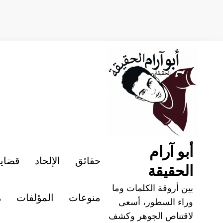
لتجاوز
لى
لمحتوى
أبو آرام
حقائق
الإلحاد
قضايا
الحقيقة
بين أروقة الكلمات وما
منوعات
المؤلفات
م
وراء السطور، أسعى
لاقتناص الجوهر وكشف