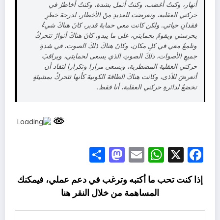
أنهار، وكنتُ أغضب، وكنتُ أثمل بشدة، وكنتُ أخاطرُ في
حركتي العقلية، وتعرضت للعديدِ منْ الأخطار، لدرجةَ خطرِ
فقدانِ حياتي. ولكن كانت معي حمايةَ قدير، كانَ هناكَ شيءٌ
يحرسني ويقومُ بحمايتي، على ما يبدو، كانَ هناكَ أنوارٌ تتحركُ
وتلمعُ معي في كلِ مكان، وكانَ هناكَ ذلكَ الصوت، في شدةِ
جميعِ الأصوات، ذلكَ الصوتِ الذي يسعى لحمايتي، ويراقبَ
حركتي العقلية المضطربة، ويسعى مرارا وتكرارا لتفاد أن
أتعرضَ للأذى، وكانت هناكَ الطاقةَ الكونيةَ كأنها تتحركُ بمشيئةٍ
تخضعُ لدائرةِ حركتي العقلية، أنا فقط.
Mastodon
Share
WhatsApp
Email
Facebook
X
إذا كنت تحب ما أكتبه وترغب في دعم عملي، فيمكنك
المساهمة من خلال النقر
هنا