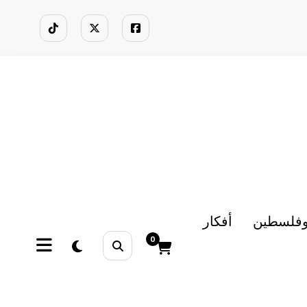
وفلسطين
أفكار
0