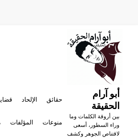
لتجاوز
لى
لمحتوى
أبو آرام
حقائق
الإلحاد
قضايا
الحقيقة
بين أروقة الكلمات وما
منوعات
المؤلفات
م
وراء السطور، أسعى
لاقتناص الجوهر وكشف