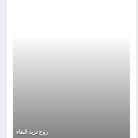
روح
تريد
البقاء
روح تريد البقاء