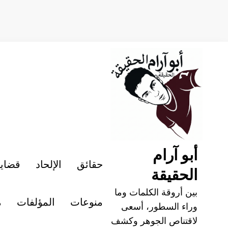
لتجاوز
لى
لمحتوى
أبو آرام
حقائق
الإلحاد
قضايا
الحقيقة
بين أروقة الكلمات وما
منوعات
المؤلفات
م
وراء السطور، أسعى
لاقتناص الجوهر وكشف