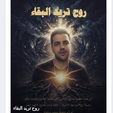
روح
تريد
البقاء
روح تريد البقاء