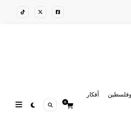
وفلسطين
أفكار
0