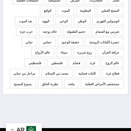
المال
المخابرات
المرض
المسيحية
المصحات العقلية
المصح العقلي
المقاومة
الموت
الواقع
الوسواس القهري
الوطن
الوعي
اليهود
بعد الموت
تجربتي مع الفصام
جحيم الطفولة
حالة روحية
حرب غزة
حضرة الكيانات الروحية
حقيقة الوجود
حماس
حياتي
خرافة القرآن
روح شريرة
سيناء
عالم الأرواح
عالم الروح
غزة
فصام
فلسطين
فلسطيني
قطاع غزة
كائنات فضائية
محمد نبي الإسلام
مراحل من حياتي
مستشفى الأمراض العقلية
ملحد
نظرية الخلق
يسوع المسيح
AR