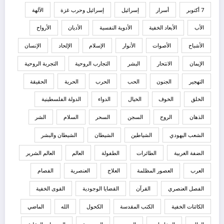
7 أكتوبر
أسرار
إسرائيل
إسرائيل وحرب غزة
الآلهة
الأب
الأبعاد الخفية
الأدوية النفسية
الأديان
الأرواح
الأشباح
الأصوات
الأنوار
الإسلام
الإلحاد
الإنسان
الإيمان
الانتحار
البشر
التجارب الروحية
التجربة الروحية
التهجير
الجنون
الحب
الحرب
الحرية
الحقيقة
الخلق
الخوف
الخيال
الدواء
الدولة الفلسطينية
الذهان
الروح
السجن
السحر
السلام
الشر
الشعب اليهودي
الشياطين
الشيطان
الشيطان والبشر
الضفة الغربية
الطائرات
الطفولة
العالم
العالم الشرير
العرب
العصور المظلمة
العلاج
العنصرية
الفصام
الفصل العنصري
القرآن
القضايا الوجودية
القوى الخفية
الكائنات الخفية
الكتب المقدسة
الكحول
الله
الماضي