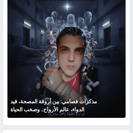
المص
قيد
الدوا
عالم
الأرو
وصخ
الحيا
مذكرات فصامي: بين أروقة المصحة، قيد
الدواء، عالم الأرواح.. وصخب الحياة