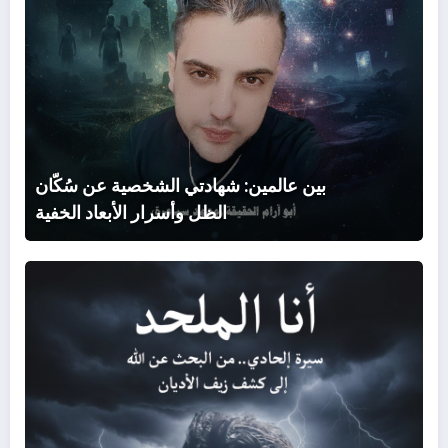
وأسر
الأبع
الخف
بين عالمين: شهادتي الشخصية عن سُكّان
الظل وأسرار الأبعاد الخفية
أنا
الملح
سير
إلحاد
من
البح
عن
الله