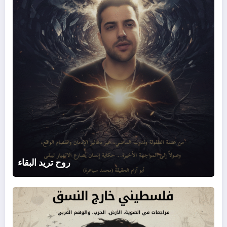
روح تريد البقاء
فلس
خارج
النس