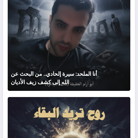
إلى
كش
زيف
الأدي
أنا الملحد: سيرة إلحادي.. من البحث عن
الله إلى كشف زيف الأديان
روح
تريد
البقا