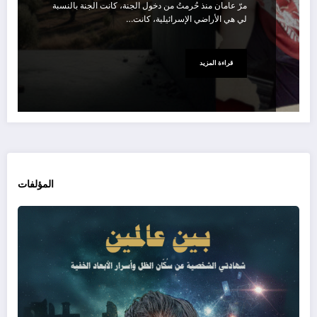
مرّ عامان منذ حُرمتُ من دخول الجنة، كانت الجنة بالنسبة
لي هي الأراضي الإسرائيلية، كانت…
قراءة المزيد
المؤلفات
بين
عالم
شهاد
الش
عن
سُكّ
الظل