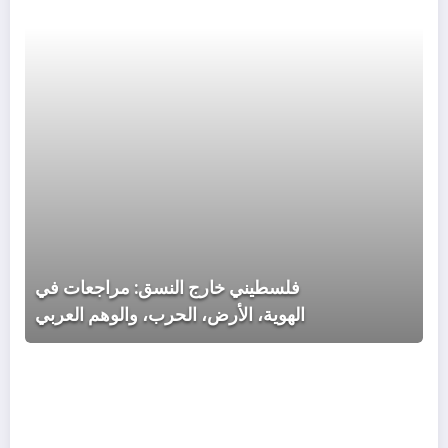
مراج
في
الهوي
الأر
الحر
والو
العر
فلسطيني خارج النسق: مراجعات في
الهوية، الأرض، الحرب، والوهم العربي
مذك
فصا
بين
أروق