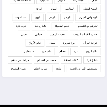
المال
المخابرات
المرض
المسيحية
المصحات العقلية
المصح العقلي
المقاومة
الموت
الواقع
الوسواس القهري
الوطن
الوعي
اليهود
بعد الموت
تجربتي مع الفصام
جحيم الطفولة
حالة روحية
حرب غزة
حضرة الكيانات الروحية
حقيقة الوجود
حماس
حياتي
خرافة القرآن
روح شريرة
سيناء
عالم الأرواح
عالم الروح
غزة
فصام
فلسطين
فلسطيني
قطاع غزة
كائنات فضائية
محمد نبي الإسلام
مراحل من حياتي
مستشفى الأمراض العقلية
ملحد
نظرية الخلق
يسوع المسيح