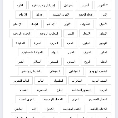
7 أكتوبر
أسرار
إسرائيل
إسرائيل وحرب غزة
الآلهة
الأب
الأبعاد الخفية
الأدوية النفسية
الأديان
الأرواح
الأشباح
الأصوات
الأنوار
الإسلام
الإلحاد
الإنسان
الإيمان
الانتحار
البشر
التجارب الروحية
التجربة الروحية
التهجير
الجنون
الحب
الحرب
الحرية
الحقيقة
الخلق
الخوف
الخيال
الدواء
الدولة الفلسطينية
الذهان
الروح
السجن
السحر
السلام
الشر
الشعب اليهودي
الشياطين
الشيطان
الشيطان والبشر
الضفة الغربية
الطائرات
الطفولة
العالم
العالم الشرير
العرب
العصور المظلمة
العلاج
العنصرية
الفصام
الفصل العنصري
القرآن
القضايا الوجودية
القوى الخفية
الكائنات الخفية
الكتب المقدسة
الكحول
الله
الماضي