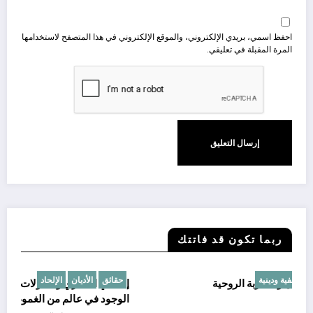
احفظ اسمي، بريدي الإلكتروني، والموقع الإلكتروني في هذا المتصفح لاستخدامها
المرة المقبلة في تعليقي.
ربما تكون قد فاتتك
الإلحاد
القوى الخفية
قضايا فلسفية ودينية
ح
أين الله؟ رحلة في متاهة الإيمان والتجربة الروحية
إل
ال
مايو 24, 2025
أبو آرام الحقيقة