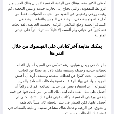
أحظى الكثير منه، وهناك في الرغبة الجنسية لا يزال هناك العديد من
الروابط المفقودة، والتي تحتاج إلى تجارب جديدة وعيش اللحظة، كم
رغبت روحي وقضيبي في العديد من الفتيات الجميلات، فقط من
أجل قبلة ولمسة حتى، الرغبة في اللمس والقبلة، الرغبة في
اكتشاف الجسد وخلع الملابس، الرغبة الجنسية الخالصة، لقد بحثت
عنه كثيراً في حياتي ولم ألمسه إلا قليلاً مما ترك أثراً على حياتي
المتوالية.
يمكنك متابعة آخر كتاباتي على الفيسبوك من خلال
النقر
هنا
ما زلتُ في ريعان شبابي، رغم تقدّمي في السن، أحاول التقاط
لحظات جديدة وجميلة وممتعة مليئة بالإثارة، بعيدًا عن الجانب
الجنسي، أبحث كثيرًا عن لحظات سعيدة وممتعة، أريد أن أعيش
المزيد منها، في بهاء الرغبة الجنسية ولحظات السعادة والمرح
المتنوعة. أريد استعادة بعضٍ من حياتي الضائعة! كم كان رائعاً أن
أحصل على تلك الفتاة ذات ليلة، تلك الليالي التي كنت فيها في قمة
شغفي ورغبتي الجنسية، وكانت عيني على تلك الفتاة، لكنني لم
أحصل عليها، لكن العيش في تلك اللحظة كان مليئاً بالعاطفة
والشوق، في الرغبة وحدها، هناك مشاعر سعيدة ومليئة بالسعادة في
عيش تلك اللحظات من حياتي.