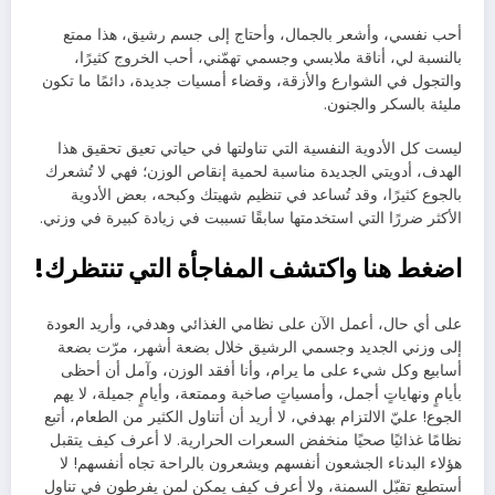
أحب نفسي، وأشعر بالجمال، وأحتاج إلى جسم رشيق، هذا ممتع
بالنسبة لي، أناقة ملابسي وجسمي تهمّني، أحب الخروج كثيرًا،
والتجول في الشوارع والأزقة، وقضاء أمسيات جديدة، دائمًا ما تكون
مليئة بالسكر والجنون.
ليست كل الأدوية النفسية التي تناولتها في حياتي تعيق تحقيق هذا
الهدف، أدويتي الجديدة مناسبة لحمية إنقاص الوزن؛ فهي لا تُشعرك
بالجوع كثيرًا، وقد تُساعد في تنظيم شهيتك وكبحه، بعض الأدوية
الأكثر ضررًا التي استخدمتها سابقًا تسببت في زيادة كبيرة في وزني.
اضغط هنا واكتشف المفاجأة التي تنتظرك!
على أي حال، أعمل الآن على نظامي الغذائي وهدفي، وأريد العودة
إلى وزني الجديد وجسمي الرشيق خلال بضعة أشهر، مرّت بضعة
أسابيع وكل شيء على ما يرام، وأنا أفقد الوزن، وآمل أن أحظى
بأيامٍ ونهاياتٍ أجمل، وأمسياتٍ صاخبة وممتعة، وأيامٍ جميلة، لا يهم
الجوع! عليّ الالتزام بهدفي، لا أريد أن أتناول الكثير من الطعام، أتبع
نظامًا غذائيًا صحيًا منخفض السعرات الحرارية. لا أعرف كيف يتقبل
هؤلاء البدناء الجشعون أنفسهم ويشعرون بالراحة تجاه أنفسهم! لا
أستطيع تقبّل السمنة، ولا أعرف كيف يمكن لمن يفرطون في تناول