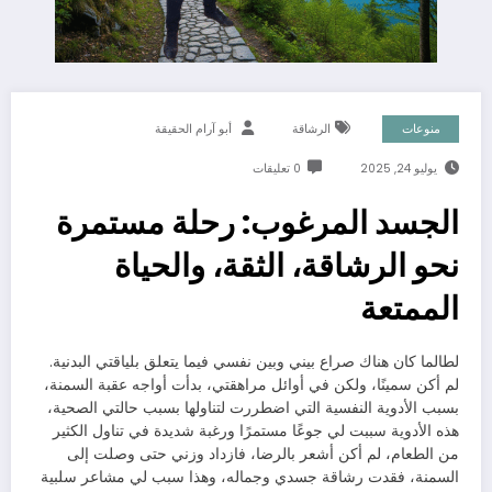
منوعات
الرشاقة
أبو آرام الحقيقة
يوليو 24, 2025
0 تعليقات
الجسد المرغوب: رحلة مستمرة
نحو الرشاقة، الثقة، والحياة
الممتعة
لطالما كان هناك صراع بيني وبين نفسي فيما يتعلق بلياقتي البدنية.
لم أكن سمينًا، ولكن في أوائل مراهقتي، بدأت أواجه عقبة السمنة،
بسبب الأدوية النفسية التي اضطررت لتناولها بسبب حالتي الصحية،
هذه الأدوية سببت لي جوعًا مستمرًا ورغبة شديدة في تناول الكثير
من الطعام، لم أكن أشعر بالرضا، فازداد وزني حتى وصلت إلى
السمنة، فقدت رشاقة جسدي وجماله، وهذا سبب لي مشاعر سلبية