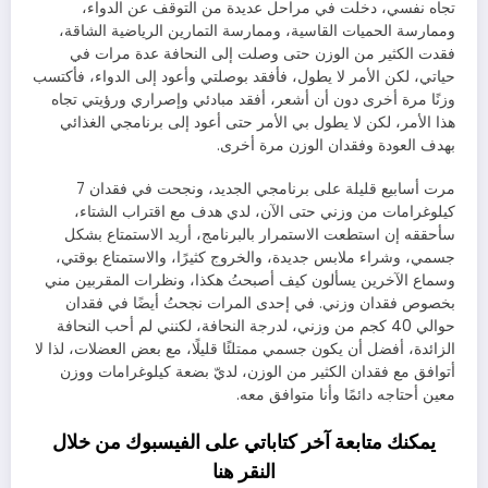
تجاه نفسي، دخلت في مراحل عديدة من التوقف عن الدواء،
وممارسة الحميات القاسية، وممارسة التمارين الرياضية الشاقة،
فقدت
الكثير من الوزن حتى وصلت إلى النحافة عدة مرات في
حياتي، لكن الأمر لا يطول، فأفقد بوصلتي وأعود إلى الدواء، فأكتسب
وزنًا مرة أخرى دون أن أشعر، أفقد مبادئي وإصراري ورؤيتي تجاه
هذا الأمر، لكن لا يطول بي الأمر حتى أعود إلى برنامجي الغذائي
بهدف العودة وفقدان الوزن مرة أخرى.
مرت أسابيع قليلة على برنامجي الجديد، ونجحت في فقدان 7
كيلوغرامات من وزني حتى الآن، لدي هدف مع اقتراب الشتاء،
سأحققه إن استطعت الاستمرار بالبرنامج، أريد الاستمتاع بشكل
جسمي، وشراء ملابس جديدة، والخروج كثيرًا، والاستمتاع بوقتي،
وسماع الآخرين يسألون كيف أصبحتُ هكذا، ونظرات المقربين مني
بخصوص فقدان وزني. في إحدى المرات نجحتُ أيضًا في فقدان
حوالي 40 كجم من وزني، لدرجة النحافة، لكنني لم أحب النحافة
الزائدة، أفضل أن يكون جسمي ممتلئًا قليلًا، مع بعض العضلات، لذا لا
أتوافق مع فقدان الكثير من الوزن، لديّ بضعة كيلوغرامات ووزن
معين أحتاجه دائمًا وأنا متوافق معه.
يمكنك متابعة آخر كتاباتي على الفيسبوك من خلال
النقر
هنا